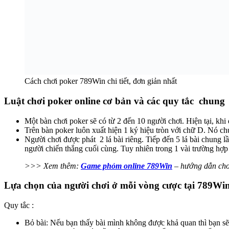
Cách chơi poker 789Win chi tiết, đơn giản nhất
Luật chơi poker online cơ bản và các quy tắc chung
Một bàn chơi poker sẽ có từ 2 đến 10 người chơi. Hiện tại, khi
Trên bàn poker luôn xuất hiện 1 ký hiệu tròn với chữ D. Nó 
Người chơi được phát 2 lá bài riêng. Tiếp đến 5 lá bài chung 
người chiến thắng cuối cùng. Tuy nhiên trong 1 vài trường hợp v
>>> Xem thêm:
Game phỏm online 789Win
– hướng dẫn chơ
Lựa chọn của người chơi ở mỗi vòng cược tại 789Wi
Quy tắc :
Bỏ bài: Nếu bạn thấy bài mình không được khả quan thì bạn sẽ 