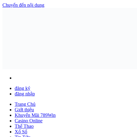
Chuyển đến nội dung
đăng ký
đăng nhập
Trang Chủ
Giới thiệu
Khuyến Mãi 789Win
Casino Online
Thể Thao
Xổ Số