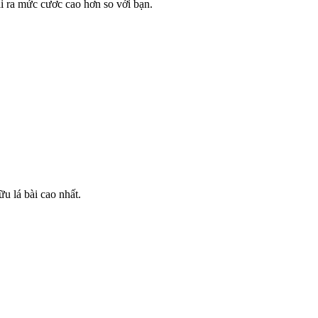
i ra mức cươc cao hơn so với bạn.
u lá bài cao nhất.