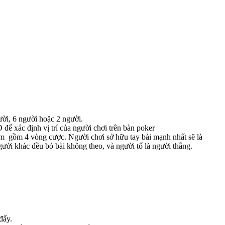
ười, 6 người hoặc 2 người.
D để xác định
vị trí của người chơi trên bàn poker
 gồm gồm 4 vòng cược. Người chơi sở hữu tay bài mạnh nhất sẽ là
người khác đều bỏ bài không theo, và người tố là người thắng.
đấy.