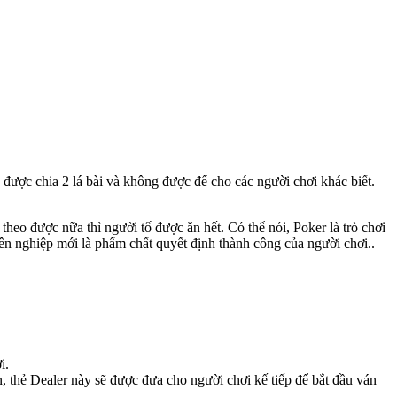
 được chia 2 lá bài và không được để cho các người chơi khác biết.
theo được nữa thì người tố được ăn hết. Có thể nói, Poker là trò chơi
yên nghiệp mới là phẩm chất quyết định thành công của người chơi..
i.
, thẻ Dealer này sẽ được đưa cho người chơi kế tiếp để bắt đầu ván