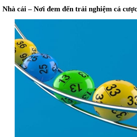
Nhà cái – Nơi đem đến trải nghiệm cá cược