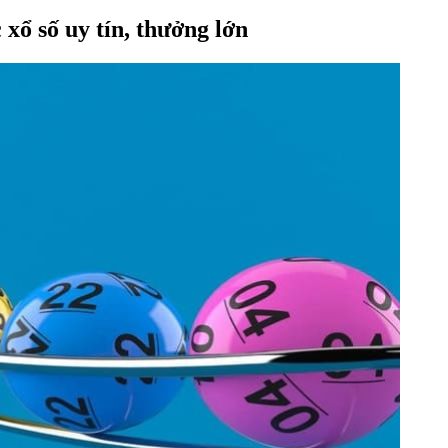
 xổ số uy tín, thưởng lớn