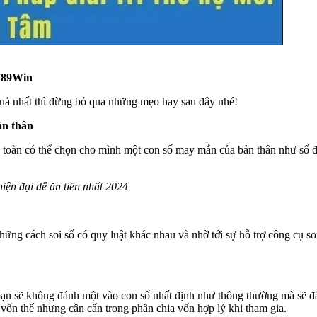
 789Win
quả nhất thì đừng bỏ qua những mẹo hay sau đây nhé!
ản thân
n toàn có thể chọn cho mình một con số may mắn của bản thân như số đu
hiện đại dễ ăn tiền nhất 2024
ững cách soi số có quy luật khác nhau và nhờ tới sự hỗ trợ công cụ soi 
bạn sẽ không đánh một vào con số nhất định như thông thường mà sẽ đ
ỗ vốn thế nhưng cần cẩn trong phân chia vốn hợp lý khi tham gia.