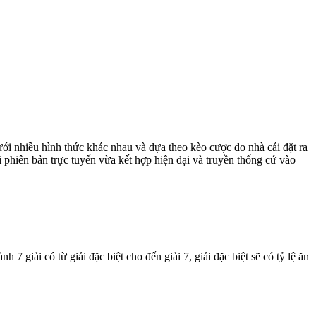
dưới nhiều hình thức khác nhau và dựa theo kèo cược do nhà cái đặt ra
phiên bản trực tuyến vừa kết hợp hiện đại và truyền thống cứ vào
h 7 giải có từ giải đặc biệt cho đến giải 7, giải đặc biệt sẽ có tỷ lệ ăn