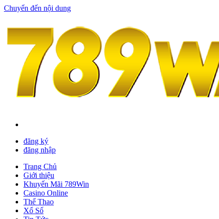
Chuyển đến nội dung
đăng ký
đăng nhập
Trang Chủ
Giới thiệu
Khuyến Mãi 789Win
Casino Online
Thể Thao
Xổ Số