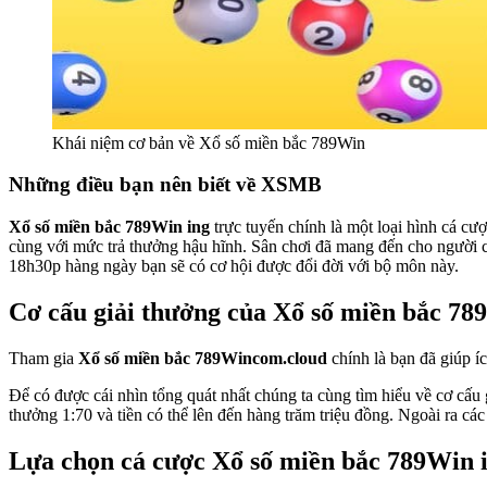
Khái niệm cơ bản về Xổ số miền bắc 789Win
Những điều bạn nên biết về XSMB
Xổ số miền bắc 789Win ing
trực tuyến
chính
là một loại hình cá cư
cùng với mức trả thưởng hậu hĩnh. Sân chơi đã mang đến cho người c
18h30p hàng ngày bạn sẽ có cơ hội được đổi đời với bộ môn này.
Cơ cấu giải thưởng của Xổ số miền bắc 78
Tham gia
Xổ số miền bắc 789Wincom.cloud
chính là bạn đã giúp í
Để có được cái nhìn tổng quát nhất chúng ta cùng tìm hiểu về cơ cấu
thưởng 1:70 và tiền có thể lên đến hàng trăm triệu đồng. Ngoài ra cá
Lựa chọn cá cược Xổ số miền bắc 789Win i