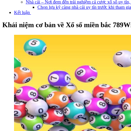
Nhà cái – Nơi đem đến trải nghiệm cá cược xổ số uy tín
Chọn lựa kỹ càng nhà cái uy tín trước khi tham 
Kết luận
Khái niệm cơ bản về Xổ số miền bắc 789W