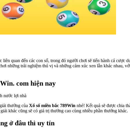
ợc liên quan đến các con số, trong đó người chơi sẽ tiến hành cá cược 
hơi những trải nghiệm thú vị và những cảm xúc xen lẫn khác nhau, với 
9Win. com hiện nay
ch nước lợi nhà
 giải thưởng của
Xổ số miền bắc 789Win
nhé! Kết quả sẽ được chia thàn
c giải khác cũng sẽ có giá trị thưởng cao cùng nhiều phần thưởng khác.
ng ở đâu thì uy tín