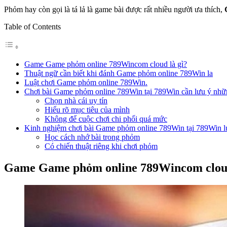
Phỏm hay còn gọi là tá lả là game bài được rất nhiều người ưa thích,
Table of Contents
Game Game phỏm online 789Wincom cloud là gì?
Thuật ngữ cần biết khi đánh Game phỏm online 789Win la
Luật chơi Game phỏm online 789Win.
Chơi bài Game phỏm online 789Win tại 789Win cần lưu ý nhữ
Chọn nhà cái uy tín
Hiểu rõ mục tiêu của mình
Không để cuộc chơi chi phối quá mức
Kinh nghiệm chơi bài Game phỏm online 789Win tại 789Win l
Học cách nhớ bài trong phỏm
Có chiến thuật riêng khi chơi phỏm
Game Game phỏm online 789Wincom cloud