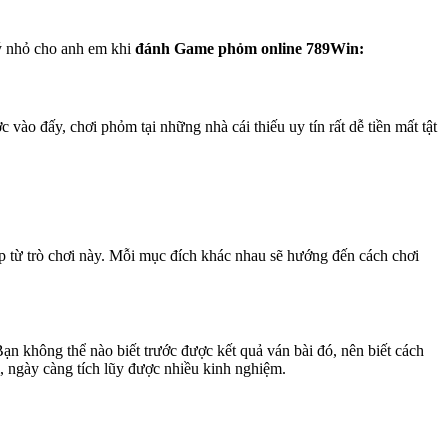
 ý nhỏ cho anh em khi
đánh Game phỏm online 789Win:
vào đấy, chơi phỏm tại những nhà cái thiếu uy tín rất dễ tiền mất tật
ập từ trò chơi này. Mỗi mục đích khác nhau sẽ hướng đến cách chơi
Bạn không thể nào biết trước được kết quả ván bài đó, nên biết cách
i, ngày càng tích lũy được nhiều kinh nghiệm.