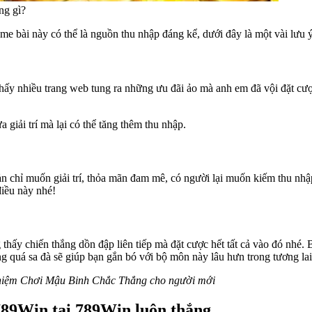
ng gì?
me bài này có thể là nguồn thu nhập đáng kể, dưới đây là một vài lưu
hấy nhiều trang web tung ra những ưu đãi ảo mà anh em đã vội đặt cược 
 giải trí mà lại có thể tăng thêm thu nhập.
ản chỉ muốn giải trí, thỏa mãn đam mê, có người lại muốn kiếm thu nh
điều này nhé!
thấy chiến thắng dồn đập liên tiếp mà đặt cược hết tất cả vào đó nhé. 
ng quá sa đà sẽ giúp bạn gắn bó với bộ môn này lâu hưn trong tương la
iệm Chơi Mậu Binh Chắc Thắng cho người mới
89Win tại 789Win luôn thắng